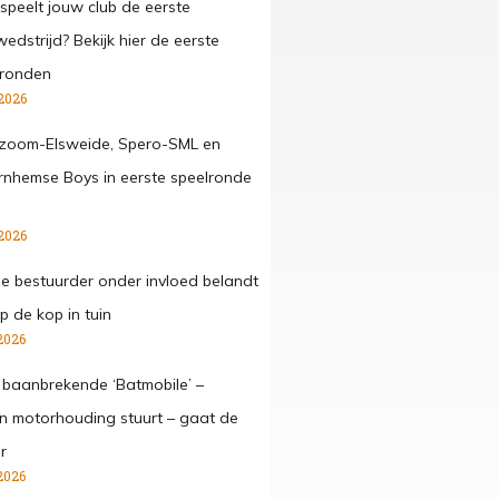
speelt jouw club de eerste
edstrijd? Bekijk hier de eerste
lronden
2026
zoom-Elsweide, Spero-SML en
nhemse Boys in eerste speelronde
2026
ge bestuurder onder invloed belandt
p de kop in tuin
2026
 baanbrekende ‘Batmobile’ –
 in motorhouding stuurt – gaat de
r
2026