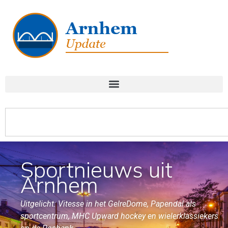
Sportnieuws uit
Arnhem
Uitgelicht: Vitesse in het GelreDome, Papendal als
sportcentrum, MHC Upward hockey en wielerklassiekers