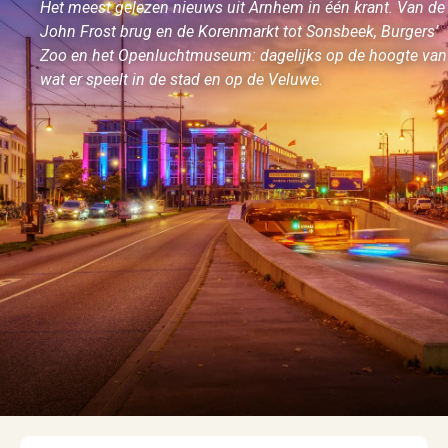
Het meest gelezen nieuws uit Arnhem in één krant. Van de
John Frost brug en de Korenmarkt tot Sonsbeek, Burgers’
Zoo en het Openluchtmuseum: dagelijks op de hoogte van
wat er speelt in de stad en op de Veluwe.