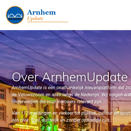
Over ArnhemUpdate
ArnhemUpdate is een onafhankelijk nieuwsplatform dat zich
de Veluwezoom en alles langs de Nederrijn. Wij volgen wat 
onderwerpen die voor inwoners relevant zijn.
Van 112-meldingen en verkeer tot politiek, cultuur en spo
één plek. Snel, duidelijk en zonder onnodige ruis.