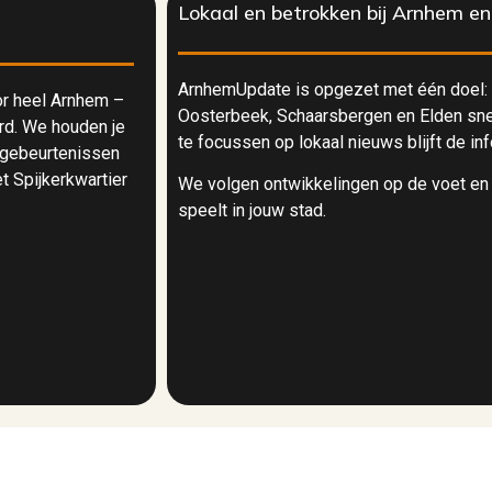
Lokaal en betrokken bij Arnhem e
ArnhemUpdate is opgezet met één doel: 
oor heel Arnhem –
Oosterbeek, Schaarsbergen en Elden snel
rd. We houden je
te focussen op lokaal nieuws blijft de in
 gebeurtenissen
t Spijkerkwartier
We volgen ontwikkelingen op de voet en z
speelt in jouw stad.