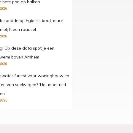
 hete pan op balkon
2026
belandde op Egberts boot, maar
 blijft een raadsel
2026
g! Op deze data spot je een
werm boven Arnhem
2026
gwater funest voor woningbouw en
ren van snelwegen? ‘Het moet niet
en’
2026