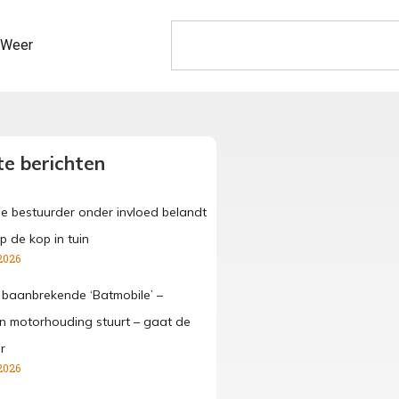
Weer
e berichten
ge bestuurder onder invloed belandt
p de kop in tuin
2026
 baanbrekende ‘Batmobile’ –
 in motorhouding stuurt – gaat de
r
2026