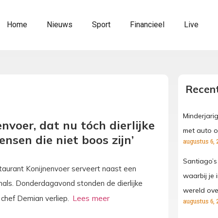
Home
Nieuws
Sport
Financieel
Live
Recent
Minderjari
nvoer, dat nu tóch dierlijke
met auto o
ensen die niet boos zijn’
augustus 6, 
Santiago’s
taurant Konijnenvoer serveert naast een
waarbij je
 mals. Donderdagavond stonden de dierlijke
wereld ove
 chef Demian verliep.
augustus 6, 