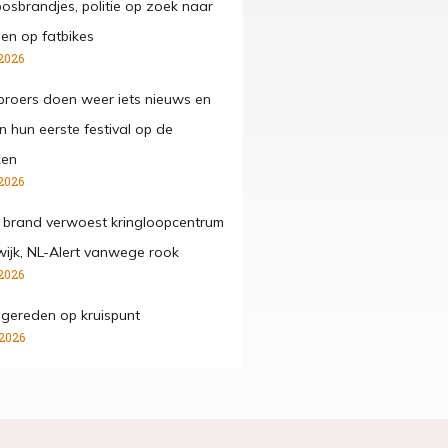
osbrandjes, politie op zoek naar
gen op fatbikes
2026
roers doen weer iets nieuws en
n hun eerste festival op de
ken
2026
 brand verwoest kringloopcentrum
wijk, NL-Alert vanwege rook
2026
ngereden op kruispunt
 2026