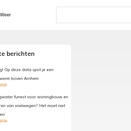
Weer
e berichten
g! Op deze data spot je een
werm boven Arnhem
2026
gwater funest voor woningbouw en
ren van snelwegen? ‘Het moet niet
en’
2026