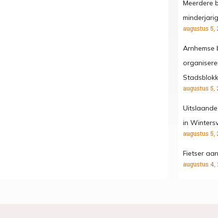
Meerdere b
minderjari
augustus 5, 
Arnhemse b
organisere
Stadsblok
augustus 5, 
Uitslaande
in Winters
augustus 5, 
Fietser aa
augustus 4,