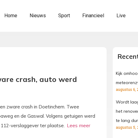
Home
Nieuws
Sport
Financieel
Live
Recent
Kijk omhoo
are crash, auto werd
meteorenz
augustus 6, 
Wordt laa
 een zware crash in Doetinchem. Twee
het renove
opaweg en de Gaswal. Volgens getuigen werd
te lang dur
n 112-verslaggever ter plaatse.
augustus 5, 