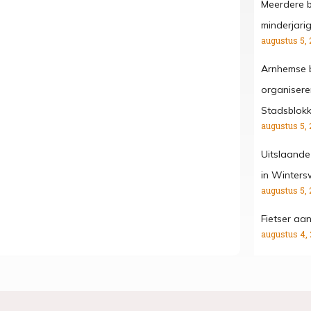
Meerdere b
minderjari
augustus 5, 
Arnhemse b
organisere
Stadsblok
augustus 5, 
Uitslaande
in Winters
augustus 5, 
Fietser aa
augustus 4,