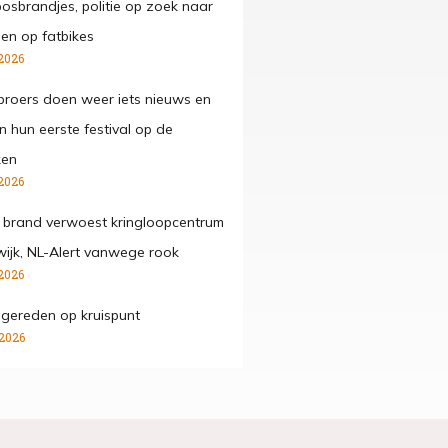
osbrandjes, politie op zoek naar
gen op fatbikes
2026
roers doen weer iets nieuws en
n hun eerste festival op de
ken
2026
 brand verwoest kringloopcentrum
wijk, NL-Alert vanwege rook
2026
ngereden op kruispunt
 2026