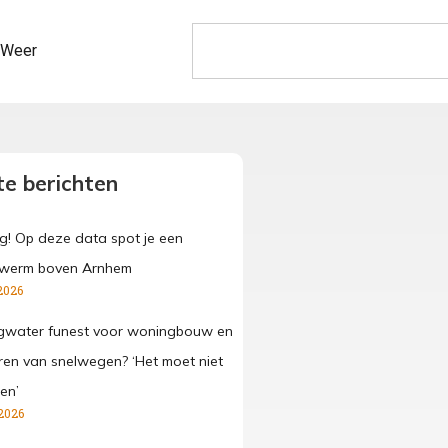
Weer
e berichten
g! Op deze data spot je een
werm boven Arnhem
2026
gwater funest voor woningbouw en
ren van snelwegen? ‘Het moet niet
en’
2026