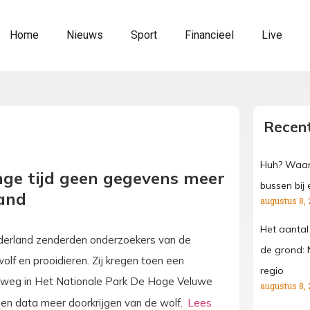
Home
Nieuws
Sport
Financieel
Live
Recent
Huh? Waar
ange tijd geen gegevens meer
bussen bij 
land
augustus 8, 
Het aantal
ederland zenderden onderzoekers van de
de grond: 
olf en prooidieren. Zij kregen toen een
regio
n weg in Het Nationale Park De Hoge Veluwe
augustus 8, 
geen data meer doorkrijgen van de wolf.