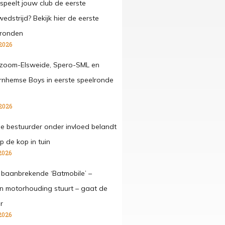
speelt jouw club de eerste
edstrijd? Bekijk hier de eerste
lronden
2026
zoom-Elsweide, Spero-SML en
nhemse Boys in eerste speelronde
2026
ge bestuurder onder invloed belandt
p de kop in tuin
2026
 baanbrekende ‘Batmobile’ –
 in motorhouding stuurt – gaat de
r
2026