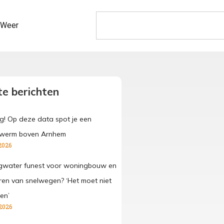
Weer
e berichten
g! Op deze data spot je een
werm boven Arnhem
2026
gwater funest voor woningbouw en
ren van snelwegen? ‘Het moet niet
en’
2026