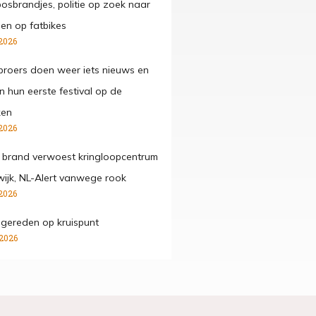
osbrandjes, politie op zoek naar
gen op fatbikes
2026
roers doen weer iets nieuws en
n hun eerste festival op de
ken
2026
 brand verwoest kringloopcentrum
wijk, NL-Alert vanwege rook
2026
ngereden op kruispunt
 2026