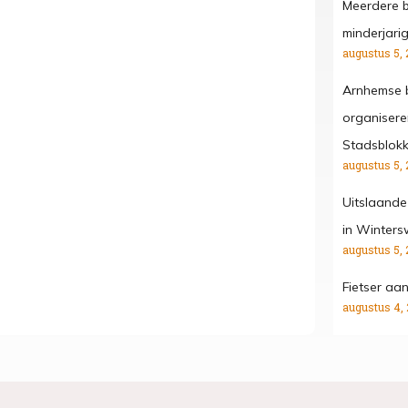
Meerdere b
minderjari
augustus 5, 
Arnhemse b
organisere
Stadsblok
augustus 5, 
Uitslaande
in Winters
augustus 5, 
Fietser aa
augustus 4,