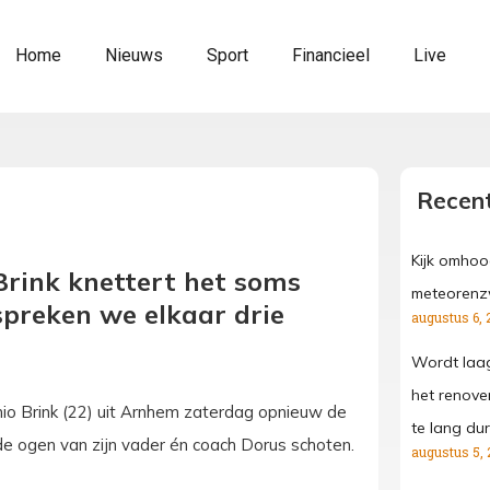
Home
Nieuws
Sport
Financieel
Live
Recent
Kijk omhoo
Brink knettert het soms
meteorenz
spreken we elkaar drie
augustus 6, 
Wordt laa
het renove
io Brink (22) uit Arnhem zaterdag opnieuw de
te lang dur
de ogen van zijn vader én coach Dorus schoten.
augustus 5, 