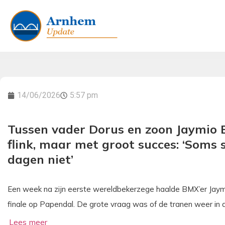
14/06/2026
5:57 pm
Tussen vader Dorus en zoon Jaymio 
flink, maar met groot succes: ‘Soms 
dagen niet’
Een week na zijn eerste wereldbekerzege haalde BMX’er Jaym
finale op Papendal. De grote vraag was of de tranen weer in 