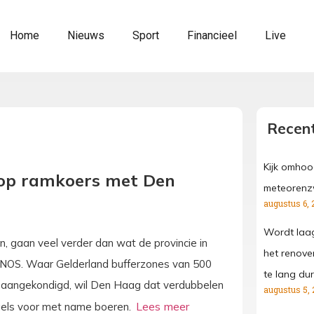
Home
Nieuws
Sport
Financieel
Live
Recent
Kijk omhoo
e op ramkoers met Den
meteorenz
augustus 6, 
Wordt laa
, gaan veel verder dan wat de provincie in
het renove
de NOS. Waar Gelderland bufferzones van 500
te lang dur
aangekondigd, wil Den Haag dat verdubbelen
augustus 5, 
egels voor met name boeren.