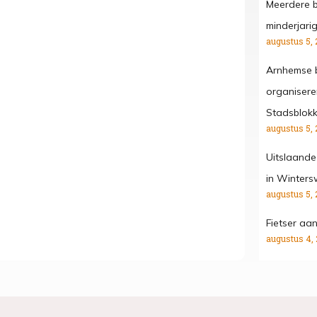
Meerdere b
minderjari
augustus 5, 
Arnhemse b
organisere
Stadsblok
augustus 5, 
Uitslaande
in Winters
augustus 5, 
Fietser aa
augustus 4,