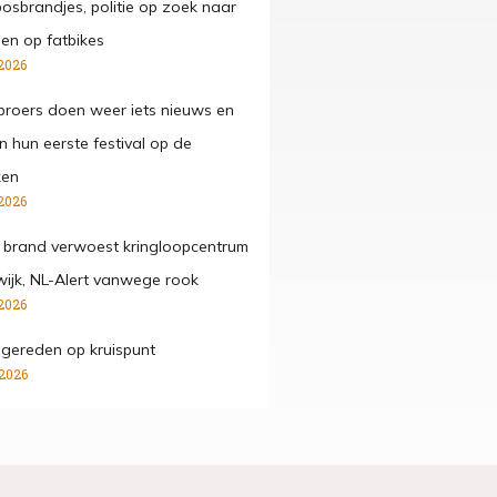
osbrandjes, politie op zoek naar
gen op fatbikes
2026
roers doen weer iets nieuws en
n hun eerste festival op de
ken
2026
 brand verwoest kringloopcentrum
wijk, NL-Alert vanwege rook
2026
ngereden op kruispunt
 2026