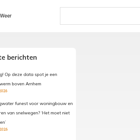
Weer
e berichten
g! Op deze data spot je een
werm boven Arnhem
2026
gwater funest voor woningbouw en
ren van snelwegen? ‘Het moet niet
en’
2026