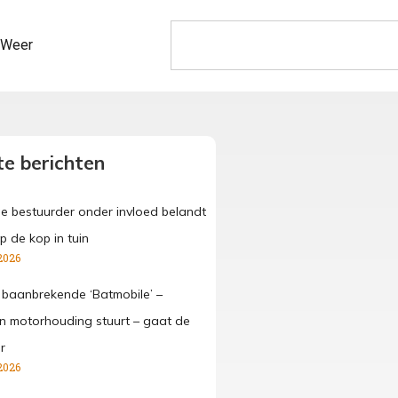
Weer
e berichten
ge bestuurder onder invloed belandt
p de kop in tuin
2026
 baanbrekende ‘Batmobile’ –
 in motorhouding stuurt – gaat de
r
2026