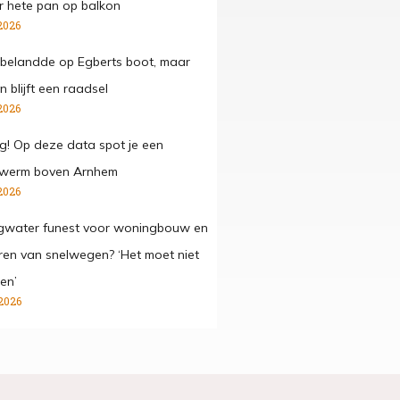
 hete pan op balkon
2026
belandde op Egberts boot, maar
 blijft een raadsel
2026
g! Op deze data spot je een
werm boven Arnhem
2026
gwater funest voor woningbouw en
ren van snelwegen? ‘Het moet niet
en’
2026