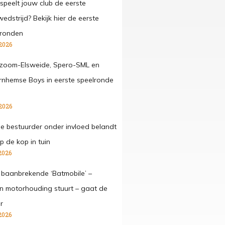
speelt jouw club de eerste
edstrijd? Bekijk hier de eerste
lronden
2026
zoom-Elsweide, Spero-SML en
nhemse Boys in eerste speelronde
2026
ge bestuurder onder invloed belandt
p de kop in tuin
2026
 baanbrekende ‘Batmobile’ –
 in motorhouding stuurt – gaat de
r
2026