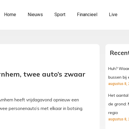
Home
Nieuws
Sport
Financieel
Live
Recent
Huh? Waar
Arnhem, twee auto’s zwaar
bussen bij 
augustus 8, 
Het aantal
 Arnhem heeft vrijdagavond opnieuw een
de grond: 
ee personenauto’s met elkaar in botsing.
regio
augustus 8, 