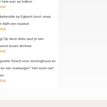
 hete pan op balkon
2026
belandde op Egberts boot, maar
 blijft een raadsel
2026
g! Op deze data spot je een
werm boven Arnhem
2026
gwater funest voor woningbouw en
ren van snelwegen? ‘Het moet niet
en’
2026