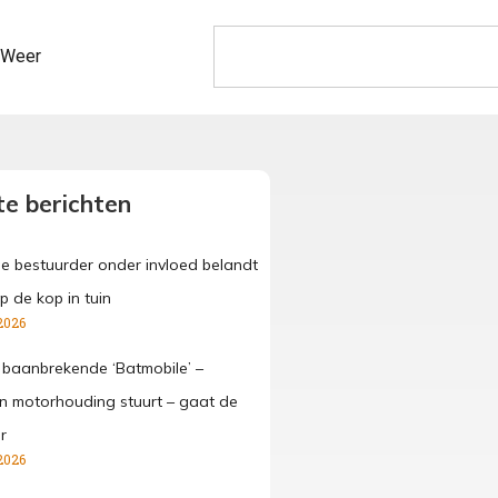
Weer
e berichten
ge bestuurder onder invloed belandt
p de kop in tuin
2026
 baanbrekende ‘Batmobile’ –
 in motorhouding stuurt – gaat de
r
2026