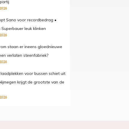
artij
2026
opt Sano voor recordbedrag •
t Superbauer leuk klinken
2026
om staan er ineens gloednieuwe
een verlaten steenfabriek?
2026
 laadplekken voor bussen schiet uit
Nijmegen krijgt de grootste van de
2026