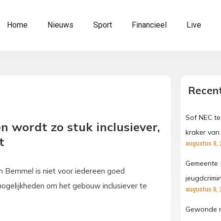
Home
Nieuws
Sport
Financieel
Live
Recent
Sof NEC te
n wordt zo stuk inclusiever,
kraker van
t
augustus 8, 
Gemeente z
 in Bemmel is niet voor iedereen goed
jeugdcrimin
 mogelijkheden om het gebouw inclusiever te
augustus 8, 
Gewonde na