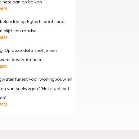
 hete pan op balkon
2026
belandde op Egberts boot, maar
 blijft een raadsel
2026
g! Op deze data spot je een
werm boven Arnhem
2026
gwater funest voor woningbouw en
ren van snelwegen? ‘Het moet niet
en’
2026