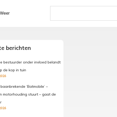
Weer
e berichten
ge bestuurder onder invloed belandt
p de kop in tuin
2026
 baanbrekende ‘Batmobile’ –
 in motorhouding stuurt – gaat de
r
2026