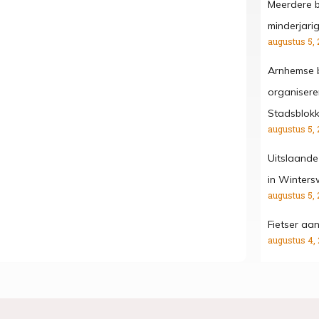
Meerdere b
minderjari
augustus 5, 
Arnhemse b
organisere
Stadsblok
augustus 5, 
Uitslaande
in Winters
augustus 5, 
Fietser aa
augustus 4,