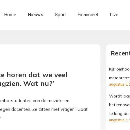
Home
Nieuws
Sport
Financieel
Live
Recent
Kijk omhoo
te horen dat we veel
meteorenz
ugzien. Wat nu?’
augustus 6, 
Wordt laa
n mbo-studenten van de muziek- en
het renove
negen docenten. Ze zitten met vragen: ‘Gaat
te lang dur
augustus 5, 