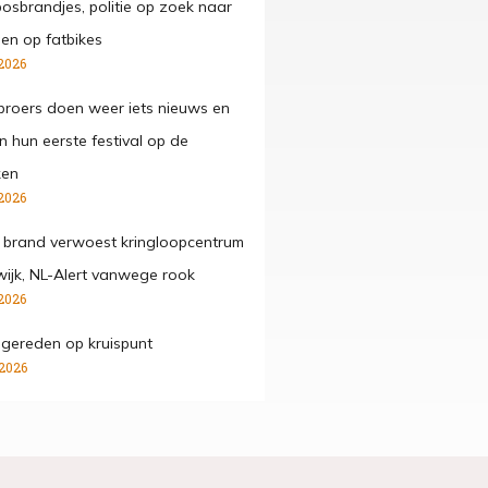
osbrandjes, politie op zoek naar
gen op fatbikes
2026
roers doen weer iets nieuws en
n hun eerste festival op de
ken
2026
 brand verwoest kringloopcentrum
wijk, NL-Alert vanwege rook
2026
ngereden op kruispunt
 2026