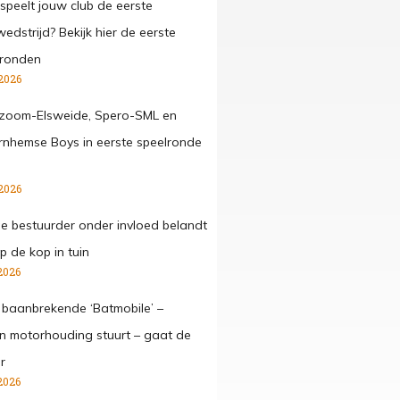
speelt jouw club de eerste
edstrijd? Bekijk hier de eerste
lronden
2026
zoom-Elsweide, Spero-SML en
nhemse Boys in eerste speelronde
2026
ge bestuurder onder invloed belandt
p de kop in tuin
2026
 baanbrekende ‘Batmobile’ –
 in motorhouding stuurt – gaat de
r
2026