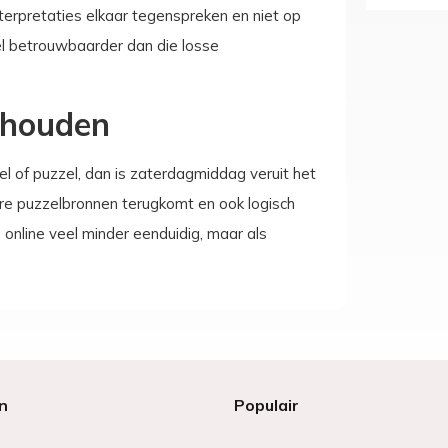
 interpretaties elkaar tegenspreken en niet op
eel betrouwbaarder dan die losse
thouden
l of puzzel, dan is zaterdagmiddag veruit het
ere puzzelbronnen terugkomt en ook logisch
s online veel minder eenduidig, maar als
n
Populair