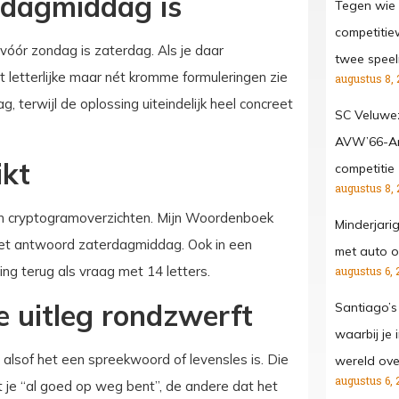
dagmiddag is
Tegen wie 
competitiew
g vóór zondag is zaterdag. Als je daar
twee spee
t letterlijke maar nét kromme formuleringen zie
augustus 8, 
 terwijl de oplossing uiteindelijk heel concreet
SC Veluwe
AVW’66-Ar
ikt
competitie
augustus 8, 
en cryptogramoverzichten. Mijn Woordenboek
Minderjari
het antwoord zaterdagmiddag. Ook in een
met auto o
g terug als vraag met 14 letters.
augustus 6, 
 uitleg rondzwerft
Santiago’s
waarbij je
n alsof het een spreekwoord of levensles is. Die
wereld ove
augustus 6, 
at je “al goed op weg bent”, de andere dat het