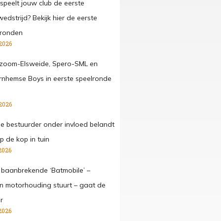
speelt jouw club de eerste
edstrijd? Bekijk hier de eerste
lronden
2026
zoom-Elsweide, Spero-SML en
nhemse Boys in eerste speelronde
2026
ge bestuurder onder invloed belandt
p de kop in tuin
2026
 baanbrekende ‘Batmobile’ –
 in motorhouding stuurt – gaat de
r
2026