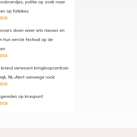
osbrandjes, politie op zoek naar
gen op fatbikes
2026
roers doen weer iets nieuws en
n hun eerste festival op de
ken
2026
 brand verwoest kringloopcentrum
wijk, NL-Alert vanwege rook
2026
ngereden op kruispunt
 2026