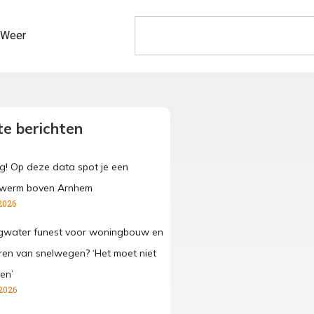
Weer
e berichten
g! Op deze data spot je een
werm boven Arnhem
2026
gwater funest voor woningbouw en
ren van snelwegen? ‘Het moet niet
en’
2026