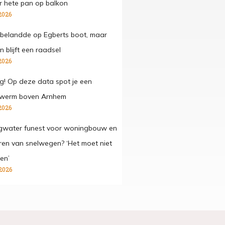
 hete pan op balkon
2026
belandde op Egberts boot, maar
 blijft een raadsel
2026
g! Op deze data spot je een
werm boven Arnhem
2026
gwater funest voor woningbouw en
ren van snelwegen? ‘Het moet niet
en’
2026