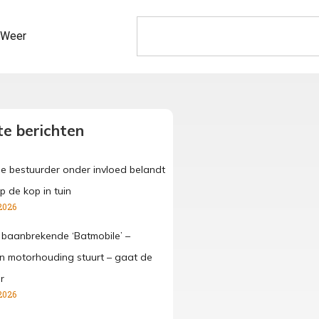
Weer
e berichten
ge bestuurder onder invloed belandt
p de kop in tuin
2026
 baanbrekende ‘Batmobile’ –
 in motorhouding stuurt – gaat de
r
2026