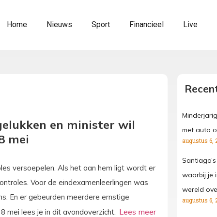
Home
Nieuws
Sport
Financieel
Live
Recent
Minderjari
elukken en minister wil
met auto o
8 mei
augustus 6, 
Santiago’s
oles versoepelen. Als het aan hem ligt wordt er
waarbij je
ontroles. Voor de eindexamenleerlingen was
wereld ove
s. En er gebeurden meerdere ernstige
augustus 6, 
8 mei lees je in dit avondoverzicht.