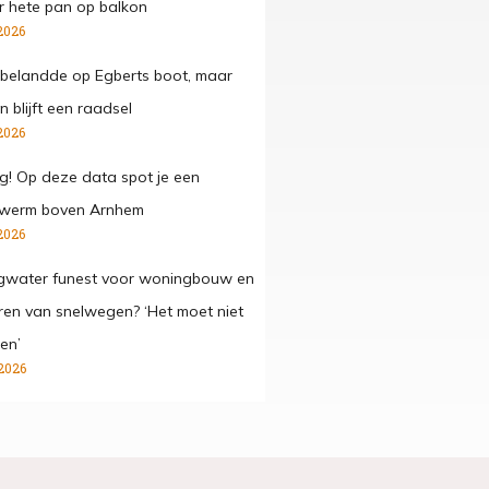
 hete pan op balkon
2026
belandde op Egberts boot, maar
 blijft een raadsel
2026
g! Op deze data spot je een
werm boven Arnhem
2026
gwater funest voor woningbouw en
ren van snelwegen? ‘Het moet niet
en’
2026