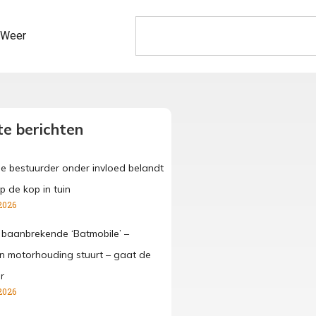
Weer
e berichten
ge bestuurder onder invloed belandt
p de kop in tuin
2026
 baanbrekende ‘Batmobile’ –
 in motorhouding stuurt – gaat de
r
2026