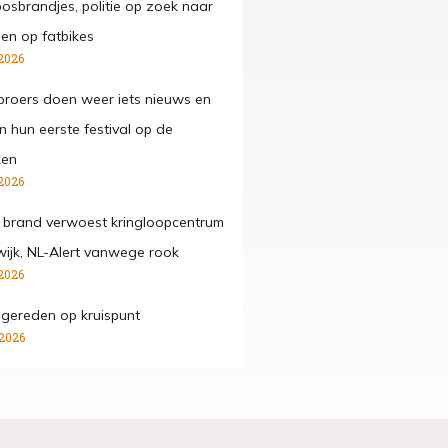
osbrandjes, politie op zoek naar
gen op fatbikes
2026
roers doen weer iets nieuws en
n hun eerste festival op de
ken
2026
 brand verwoest kringloopcentrum
wijk, NL-Alert vanwege rook
2026
ngereden op kruispunt
 2026