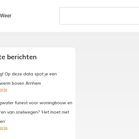
Weer
e berichten
g! Op deze data spot je een
werm boven Arnhem
2026
gwater funest voor woningbouw en
ren van snelwegen? ‘Het moet niet
en’
2026