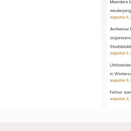
Meerdere b
minderjari
augustus 5, 
Arnhemse b
organisere
Stadsblok
augustus 5, 
Uitslaande
in Winters
augustus 5, 
Fietser aa
augustus 4,