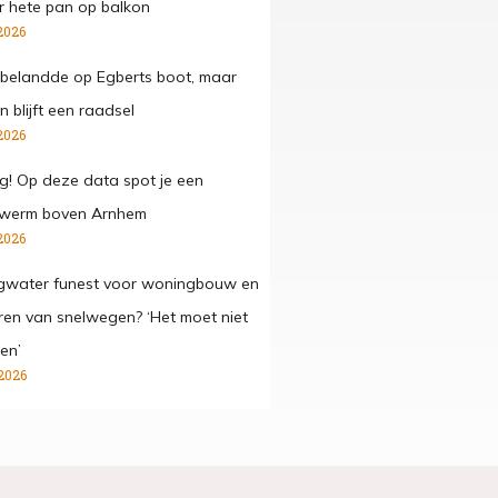
 hete pan op balkon
2026
belandde op Egberts boot, maar
 blijft een raadsel
2026
g! Op deze data spot je een
werm boven Arnhem
2026
gwater funest voor woningbouw en
ren van snelwegen? ‘Het moet niet
en’
2026