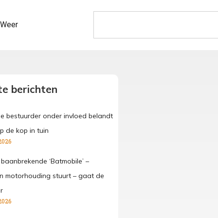
Weer
e berichten
ge bestuurder onder invloed belandt
p de kop in tuin
2026
 baanbrekende ‘Batmobile’ –
 in motorhouding stuurt – gaat de
r
2026