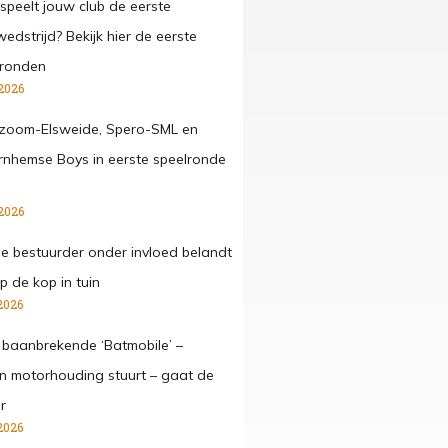
speelt jouw club de eerste
edstrijd? Bekijk hier de eerste
lronden
2026
zoom-Elsweide, Spero-SML en
nhemse Boys in eerste speelronde
2026
ge bestuurder onder invloed belandt
p de kop in tuin
2026
 baanbrekende ‘Batmobile’ –
 in motorhouding stuurt – gaat de
r
2026