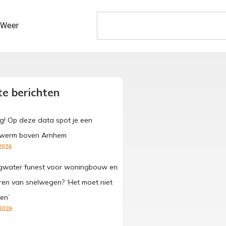
Weer
e berichten
g! Op deze data spot je een
werm boven Arnhem
2026
gwater funest voor woningbouw en
ren van snelwegen? ‘Het moet niet
en’
2026