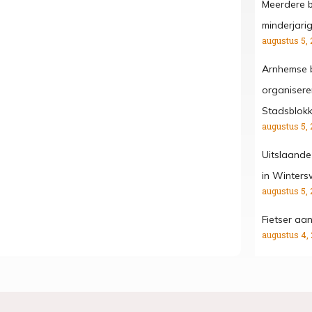
Meerdere b
minderjari
augustus 5, 
Arnhemse b
organisere
Stadsblok
augustus 5, 
Uitslaande
in Winters
augustus 5, 
Fietser aa
augustus 4,