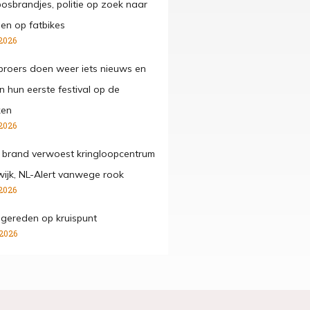
osbrandjes, politie op zoek naar
gen op fatbikes
2026
roers doen weer iets nieuws en
n hun eerste festival op de
ken
2026
 brand verwoest kringloopcentrum
wijk, NL-Alert vanwege rook
2026
ngereden op kruispunt
 2026